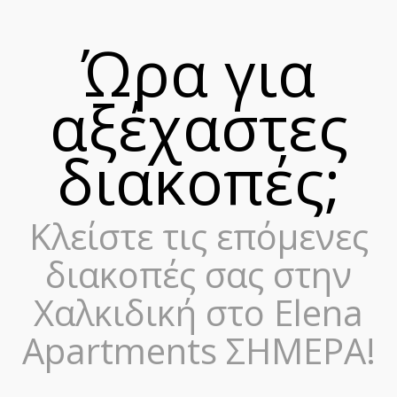
Ώρα για
αξέχαστες
διακοπές;
Κλείστε τις επόμενες
διακοπές σας στην
Χαλκιδική στο Elena
Apartments ΣΗΜΕΡΑ!